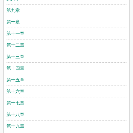
第九章
第十章
第十一章
第十二章
第十三章
第十四章
第十五章
第十六章
第十七章
第十八章
第十九章