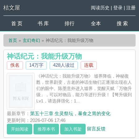
桔文屋
阅读历史
|
登录
|
注册
首 页
书 库
排行
全本
搜 索
首页
玄幻奇幻
神话纪元：我能升级万物
神话纪元：我能升级万物
佚名
14万字
428人读过
连载
《神话纪元：我能升级万物》 墟界降临，神秘復
甦，世界剧变，古老的神话生物们正逐渐出现在人
们的眼中。陈墨意外进入墟界，觉醒天赋「万物升
级」，可以对物品，能力等进行升级！【弩升级到
Lv1，请选择强化：1...
最新章节：
第五十三章 生灵祭坛，暴食之胃的变化
更新时间：2026-07-06 17:46
留言反馈
开始阅读
推荐本书
加入书架