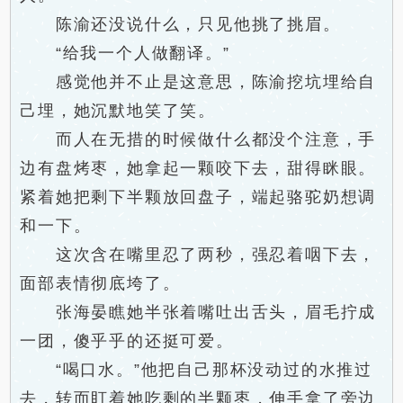
陈渝还没说什么，只见他挑了挑眉。
“给我一个人做翻译。”
感觉他并不止是这意思，陈渝挖坑埋给自
己埋，她沉默地笑了笑。
而人在无措的时候做什么都没个注意，手
边有盘烤枣，她拿起一颗咬下去，甜得眯眼。
紧着她把剩下半颗放回盘子，端起骆驼奶想调
和一下。
这次含在嘴里忍了两秒，强忍着咽下去，
面部表情彻底垮了。
张海晏瞧她半张着嘴吐出舌头，眉毛拧成
一团，傻乎乎的还挺可爱。
“喝口水。”他把自己那杯没动过的水推过
去，转而盯着她吃剩的半颗枣，伸手拿了旁边