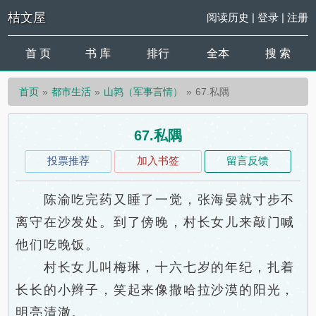
桔文屋
阅读历史
|
登录
|
注册
首 页
书 库
排行
全本
搜 索
首页
都市生活
山鹑（军事言情）
67.私隅
67.私隅
投票推荐
加入书签
留言反馈
陈渝吃完药又睡了一觉，张海晏就寸步不
离守在沙发处。到了傍晚，村长女儿来敲门喊
他们吃晚饭。
村长女儿叫梅琳，十六七岁的年纪，扎着
长长的小辫子，笑起来像撒哈拉沙漠的阳光，
明亮清澈。