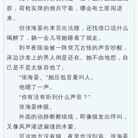
群，荷枪实弹的佣兵守着，哪会有土匪闯进
来。
但张海晏向来言出法随，还找借口说什么
喝醉了，躺一会儿等她睡着了就走。
到半夜陈渝被一阵突兀古怪的声音吵醒，
床边沙发上的男人倒是还在。她不由地想，自
己是不是太纵容他了。
“张海晏。”她压低音量叫人。
他嗯了一声。
“你有没有听到什么声音？”
张海晏睁眼。
外面的动静断断续续，即像猫发出哼叫，
又像风声灌进漏缝的木窗。
可这地方没有猫，夜里也没刮风。张海晏