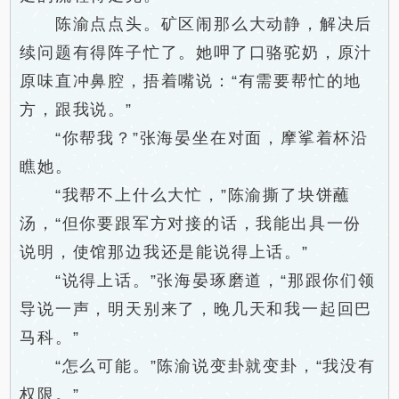
陈渝点点头。矿区闹那么大动静，解决后
续问题有得阵子忙了。她呷了口骆驼奶，原汁
原味直冲鼻腔，捂着嘴说：“有需要帮忙的地
方，跟我说。”
“你帮我？”张海晏坐在对面，摩挲着杯沿
瞧她。
“我帮不上什么大忙，”陈渝撕了块饼蘸
汤，“但你要跟军方对接的话，我能出具一份
说明，使馆那边我还是能说得上话。”
“说得上话。”张海晏琢磨道，“那跟你们领
导说一声，明天别来了，晚几天和我一起回巴
马科。”
“怎么可能。”陈渝说变卦就变卦，“我没有
权限。”