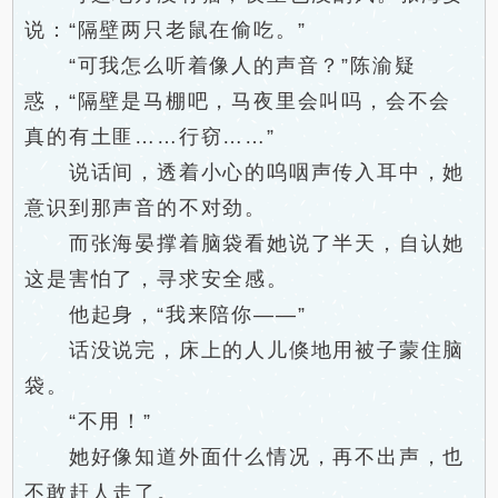
说：“隔壁两只老鼠在偷吃。”
“可我怎么听着像人的声音？”陈渝疑
惑，“隔壁是马棚吧，马夜里会叫吗，会不会
真的有土匪……行窃……”
说话间，透着小心的呜咽声传入耳中，她
意识到那声音的不对劲。
而张海晏撑着脑袋看她说了半天，自认她
这是害怕了，寻求安全感。
他起身，“我来陪你——”
话没说完，床上的人儿倏地用被子蒙住脑
袋。
“不用！”
她好像知道外面什么情况，再不出声，也
不敢赶人走了。