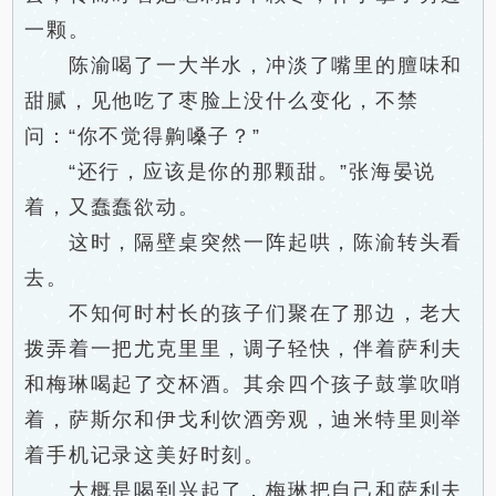
一颗。
陈渝喝了一大半水，冲淡了嘴里的膻味和
甜腻，见他吃了枣脸上没什么变化，不禁
问：“你不觉得齁嗓子？”
“还行，应该是你的那颗甜。”张海晏说
着，又蠢蠢欲动。
这时，隔壁桌突然一阵起哄，陈渝转头看
去。
不知何时村长的孩子们聚在了那边，老大
拨弄着一把尤克里里，调子轻快，伴着萨利夫
和梅琳喝起了交杯酒。其余四个孩子鼓掌吹哨
着，萨斯尔和伊戈利饮酒旁观，迪米特里则举
着手机记录这美好时刻。
大概是喝到兴起了，梅琳把自己和萨利夫