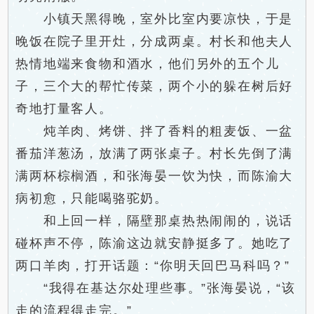
小镇天黑得晚，室外比室内要凉快，于是
晚饭在院子里开灶，分成两桌。村长和他夫人
热情地端来食物和酒水，他们另外的五个儿
子，三个大的帮忙传菜，两个小的躲在树后好
奇地打量客人。
炖羊肉、烤饼、拌了香料的粗麦饭、一盆
番茄洋葱汤，放满了两张桌子。村长先倒了满
满两杯棕榈酒，和张海晏一饮为快，而陈渝大
病初愈，只能喝骆驼奶。
和上回一样，隔壁那桌热热闹闹的，说话
碰杯声不停，陈渝这边就安静挺多了。她吃了
两口羊肉，打开话题：“你明天回巴马科吗？”
“我得在基达尔处理些事。”张海晏说，“该
走的流程得走完。”