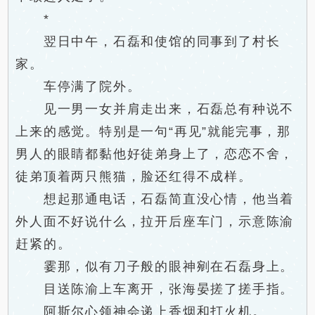
*
翌日中午，石磊和使馆的同事到了村长
家。
车停满了院外。
见一男一女并肩走出来，石磊总有种说不
上来的感觉。特别是一句“再见”就能完事，那
男人的眼睛都黏他好徒弟身上了，恋恋不舍，
徒弟顶着两只熊猫，脸还红得不成样。
想起那通电话，石磊简直没心情，他当着
外人面不好说什么，拉开后座车门，示意陈渝
赶紧的。
霎那，似有刀子般的眼神剜在石磊身上。
目送陈渝上车离开，张海晏搓了搓手指。
阿斯尔心领神会递上香烟和打火机。