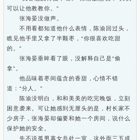
可以让他教教你。”
张海晏没做声。
不用看都知道他什么表情，陈渝回过头，
瞧见他手里又拿了半颗枣，“你很喜欢吃甜
的。”
张海晏垂眸看了眼，没解释自己是“偷
拿”。
他品味着枣间蕴含的香甜，心情不错
道：“分人。”
陈渝没明白，和和美美的吃完晚饭，立刻
困意袭来。可让她感到无厘头的是，村长家不
少房子，张海晏却偏要和她一个房间，说什么
保护她的安全。
先不说孤男寡女共处一室，这外面三五成