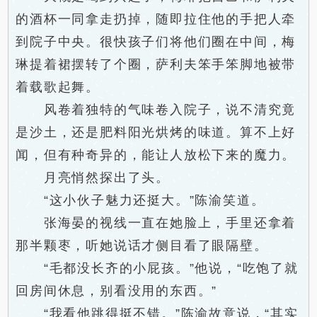
的酒杯一同拿走扔掉，随即拉住他的手把人牵
到院子中央。很快孩子们将他们圈在中间，梅
琳提着裙摆转了个圈，萨利夫笨手笨脚地被带
着载歌起舞。
风卷着独特的气味卷入院子，说不清究竟
是沙土，还是肥料阳光烘烤的味道。算不上好
闻，但有种奇异的，能让人放松下来的魔力。
月亮悄然探出了头。
“这小伙子魅力还挺大。”陈渝笑道。
张海晏的视线一直在她脸上，手里还拿着
那半颗枣，听她说话才侧目看了眼隔壁。
“毛都没长齐的小屁孩。”他说，“吃饱了就
回房间休息，别看没用的东西。”
“我看他跳得挺不错。”陈渝故意说，“其实