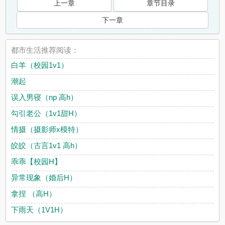
上一章
章节目录
下一章
都市生活推荐阅读：
白羊（校园1v1）
潮起
误入男寝（np 高h）
勾引老公（1v1甜H）
情摄（摄影师x模特）
皎皎（古言1v1 高h）
乖乖【校园H】
异常现象（婚后H）
拿捏 （高H）
下雨天（1V1H）