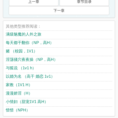
上一章
章节目录
下一章
其他类型推荐阅读：
满级魅魔的人外之旅
每天都干翻你（NP，高H）
赌 （校园，1V1）
淫荡骚穴夜夜操（NP，高H）
与狐说 （1v1 h）
以婚为名 （高干 婚恋 1v1）
家教（1V1 H）
漫漫娇淫（H）
小情妇（甜宠1V1 高H）
惜惜（NPH）