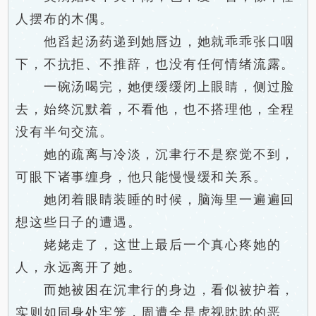
人摆布的木偶。
他舀起汤药递到她唇边，她就乖乖张口咽
下，不抗拒、不推辞，也没有任何情绪流露。
一碗汤喝完，她便缓缓闭上眼睛，侧过脸
去，始终沉默着，不看他，也不搭理他，全程
没有半句交流。
她的疏离与冷淡，沉聿行不是察觉不到，
可眼下诸事缠身，他只能慢慢缓和关系。
她闭着眼睛装睡的时候，脑海里一遍遍回
想这些日子的遭遇。
姥姥走了，这世上最后一个真心疼她的
人，永远离开了她。
而她被困在沉聿行的身边，看似被护着，
实则如同身处牢笼，周遭全是虎视眈眈的恶