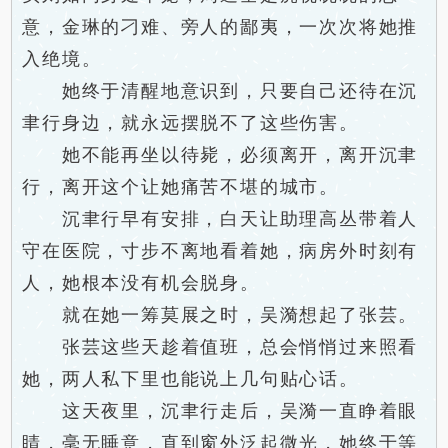
意，金琳的刁难、旁人的鄙夷，一次次将她推
入绝境。
她终于清醒地意识到，只要自己还待在沉
聿行身边，就永远摆脱不了这些伤害。
她不能再坐以待毙，必须离开，离开沉聿
行，离开这个让她痛苦不堪的城市。
沉聿行早有安排，白天让助理高丛带着人
守在医院，寸步不离地看着她，病房外时刻有
人，她根本没有机会脱身。
就在她一筹莫展之时，吴漪想起了张芸。
张芸这些天趁着值班，总会悄悄过来照看
她，两人私下里也能说上几句贴心话。
这天夜里，沉聿行走后，吴漪一直睁着眼
睛，毫无睡意，直到窗外泛起微光，她终于等