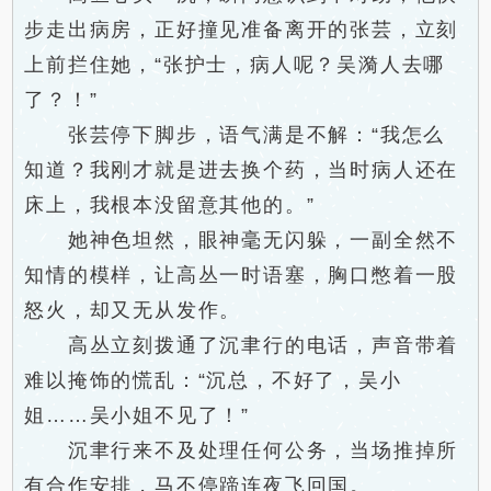
步走出病房，正好撞见准备离开的张芸，立刻
上前拦住她，“张护士，病人呢？吴漪人去哪
了？！”
张芸停下脚步，语气满是不解：“我怎么
知道？我刚才就是进去换个药，当时病人还在
床上，我根本没留意其他的。”
她神色坦然，眼神毫无闪躲，一副全然不
知情的模样，让高丛一时语塞，胸口憋着一股
怒火，却又无从发作。
高丛立刻拨通了沉聿行的电话，声音带着
难以掩饰的慌乱：“沉总，不好了，吴小
姐……吴小姐不见了！”
沉聿行来不及处理任何公务，当场推掉所
有合作安排，马不停蹄连夜飞回国。