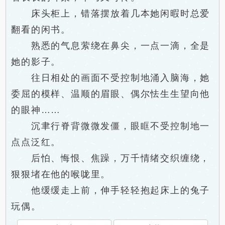
床头柜上，错落摆放着几本她闲暇时总爱
翻看的闲书。
熟悉的气息萦绕在鼻尖，一点一滴，全是
她的影子。
往日相处的画面不受控制地涌入脑海，她
委屈的模样、温顺的眉眼、偶尔怯生生望向他
的眼神……
沉聿行脊背微微发僵，眼眶不受控制地一
点点泛红。
后怕、悔恨、焦躁，万千情绪交织缠绕，
狠狠堵在他的喉咙里。
他缓缓走上前，伸手轻轻抱起床上的兔子
玩偶。