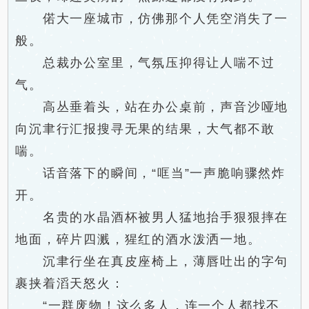
偌大一座城市，仿佛那个人凭空消失了一
般。
总裁办公室里，气氛压抑得让人喘不过
气。
高丛垂着头，站在办公桌前，声音沙哑地
向沉聿行汇报搜寻无果的结果，大气都不敢
喘。
话音落下的瞬间，“哐当”一声脆响骤然炸
开。
名贵的水晶酒杯被男人猛地抬手狠狠摔在
地面，碎片四溅，猩红的酒水泼洒一地。
沉聿行坐在真皮座椅上，薄唇吐出的字句
裹挟着滔天怒火：
“一群废物！这么多人，连一个人都找不