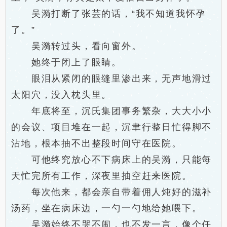
吴漪打断了张芸的话，“我不知道我怀孕
了。”
吴漪转过头，看向窗外。
她终于闭上了眼睛。
眼泪从紧闭的眼缝里渗出来，无声地滑过
太阳穴，没入枕头里。
年底将至，沉氏集团事务繁杂，大大小小
的会议、项目堆在一起，沉聿行整日忙得脚不
沾地，根本抽不出整段时间守在医院。
可他终究放心不下病床上的吴漪，只能每
天忙完所有工作，深夜里抽空赶来医院。
每次他来，都会亲自带着佣人炖好的滋补
汤药，坐在病床边，一勺一勺地给她喂下。
吴漪始终不哭不闹，也不发一言，像个任