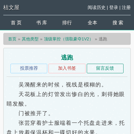
桔文屋
阅读历史
|
登录
|
注册
首 页
书 库
排行
全本
搜 索
首页
其他类型
顶级掌控（强取豪夺1V2）
逃跑
逃跑
投票推荐
加入书签
留言反馈
吴漪醒来的时候，视线是模糊的。
天花板上的灯管发出惨白的光，刺得她眼
睛发酸。
门被推开了。
张芸穿着护士服端着一个托盘走进来，托
盘上放着保温杯和一碟切好的水果。