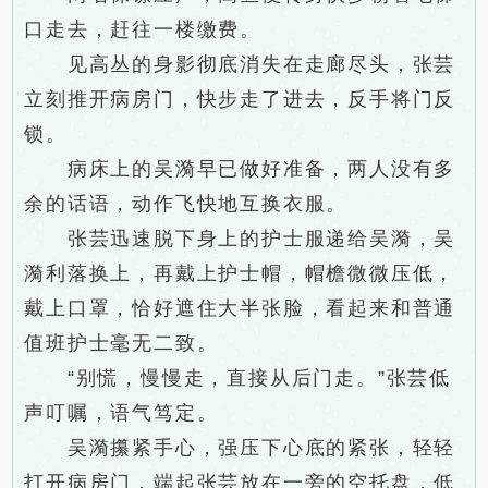
口走去，赶往一楼缴费。
见高丛的身影彻底消失在走廊尽头，张芸
立刻推开病房门，快步走了进去，反手将门反
锁。
病床上的吴漪早已做好准备，两人没有多
余的话语，动作飞快地互换衣服。
张芸迅速脱下身上的护士服递给吴漪，吴
漪利落换上，再戴上护士帽，帽檐微微压低，
戴上口罩，恰好遮住大半张脸，看起来和普通
值班护士毫无二致。
“别慌，慢慢走，直接从后门走。”张芸低
声叮嘱，语气笃定。
吴漪攥紧手心，强压下心底的紧张，轻轻
打开病房门，端起张芸放在一旁的空托盘，低