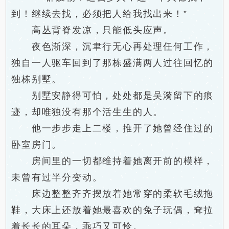
到！继续去找，必须把人给我找出来！”
高丛背脊发凉，只能低头应声。
夜色渐深，沉聿行无心再处理任何工作，
独自一人驱车回到了那栋盛满两人过往回忆的
独栋别墅。
别墅安静得可怕，处处都是吴漪留下的痕
迹，却唯独没有那个活生生的人。
他一步步走上二楼，推开了她曾经住过的
卧室房门。
房间里的一切都维持着她离开前的模样，
未曾有过半分变动。
床边整整齐齐摆放着她常穿的柔软毛绒拖
鞋，大床上还放着她最喜欢的兔子玩偶，耷拉
着长长的耳朵，乖巧又可怜。