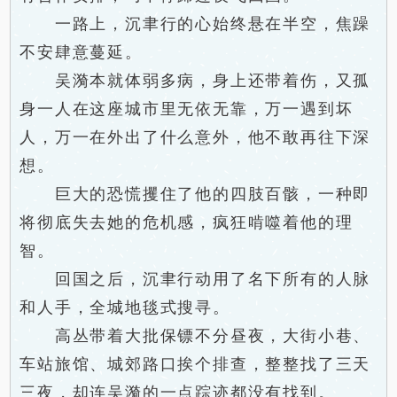
一路上，沉聿行的心始终悬在半空，焦躁
不安肆意蔓延。
吴漪本就体弱多病，身上还带着伤，又孤
身一人在这座城市里无依无靠，万一遇到坏
人，万一在外出了什么意外，他不敢再往下深
想。
巨大的恐慌攫住了他的四肢百骸，一种即
将彻底失去她的危机感，疯狂啃噬着他的理
智。
回国之后，沉聿行动用了名下所有的人脉
和人手，全城地毯式搜寻。
高丛带着大批保镖不分昼夜，大街小巷、
车站旅馆、城郊路口挨个排查，整整找了三天
三夜，却连吴漪的一点踪迹都没有找到。