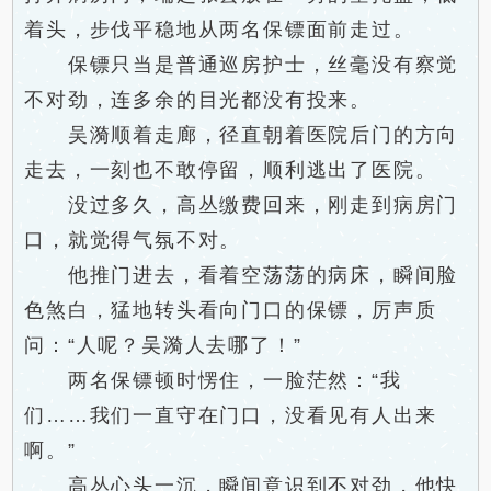
着头，步伐平稳地从两名保镖面前走过。
保镖只当是普通巡房护士，丝毫没有察觉
不对劲，连多余的目光都没有投来。
吴漪顺着走廊，径直朝着医院后门的方向
走去，一刻也不敢停留，顺利逃出了医院。
没过多久，高丛缴费回来，刚走到病房门
口，就觉得气氛不对。
他推门进去，看着空荡荡的病床，瞬间脸
色煞白，猛地转头看向门口的保镖，厉声质
问：“人呢？吴漪人去哪了！”
两名保镖顿时愣住，一脸茫然：“我
们……我们一直守在门口，没看见有人出来
啊。”
高丛心头一沉，瞬间意识到不对劲，他快