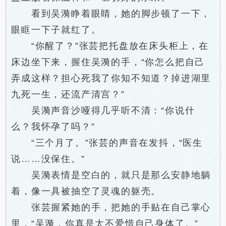
看到吴漪睁着眼睛，她的脚步顿了一下，
眼眶一下子就红了。
“你醒了？”张芸把托盘放在床头柜上，在
床边坐下来，握住吴漪的手，“你怎么把自己
弄成这样？担心死我了你知不知道？掉进湖里
九死一生，还流产清宫？”
吴漪声音沙哑得几乎听不清：“你说什
么？我怀孕了吗？”
“三个月了。”张芸的声音在发抖，“医生
说……没保住。”
吴漪表情是空白的，就只是那么安静地躺
着，像一具被抽空了灵魂的躯壳。
张芸握紧她的手，把她的手贴在自己掌心
里，“吴漪，你真是太不爱惜自己身体了。”