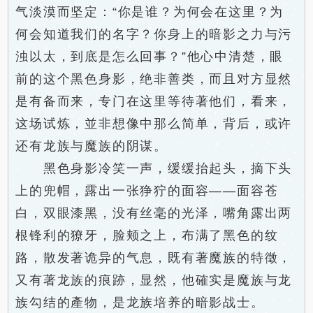
气淡漠而坚定：“你是谁？为何会在这里？为
何会知道我们的名字？你身上的暗影之力与污
浊以太，到底是怎么回事？”他心中清楚，眼
前的这个黑色身影，绝非善类，而且对方显然
是有备而来，专门在这里等待著他们，看来，
这场试炼，並非想像中那么简单，背后，或许
还有龙族与魔族的阴谋。
黑色身影冷笑一声，缓缓抬起头，摘下头
上的兜帽，露出一张狰狞的面容——面容苍
白，双眼漆黑，没有丝毫的光泽，嘴角露出两
根锋利的獠牙，脸颊之上，布满了黑色的纹
路，散发著诡异的气息，既有著魔族的特徵，
又有著龙族的痕跡，显然，他確实是魔族与龙
族勾结的產物，是龙族培养的暗影战士。