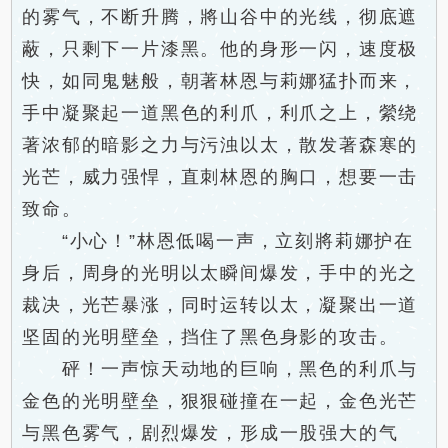
的雾气，不断升腾，將山谷中的光线，彻底遮
蔽，只剩下一片漆黑。他的身形一闪，速度极
快，如同鬼魅般，朝著林恩与莉娜猛扑而来，
手中凝聚起一道黑色的利爪，利爪之上，縈绕
著浓郁的暗影之力与污浊以太，散发著森寒的
光芒，威力强悍，直刺林恩的胸口，想要一击
致命。
“小心！”林恩低喝一声，立刻將莉娜护在
身后，周身的光明以太瞬间爆发，手中的光之
裁决，光芒暴涨，同时运转以太，凝聚出一道
坚固的光明壁垒，挡住了黑色身影的攻击。
砰！一声惊天动地的巨响，黑色的利爪与
金色的光明壁垒，狠狠碰撞在一起，金色光芒
与黑色雾气，剧烈爆发，形成一股强大的气