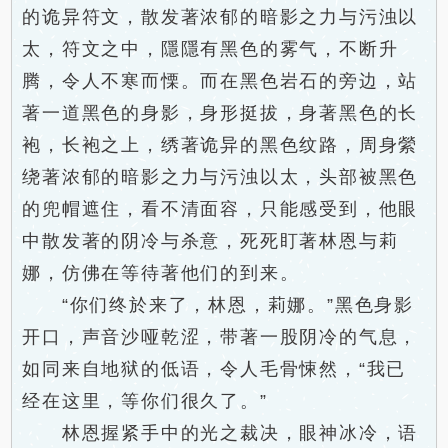
的诡异符文，散发著浓郁的暗影之力与污浊以
太，符文之中，隱隱有黑色的雾气，不断升
腾，令人不寒而慄。而在黑色岩石的旁边，站
著一道黑色的身影，身形挺拔，身著黑色的长
袍，长袍之上，绣著诡异的黑色纹路，周身縈
绕著浓郁的暗影之力与污浊以太，头部被黑色
的兜帽遮住，看不清面容，只能感受到，他眼
中散发著的阴冷与杀意，死死盯著林恩与莉
娜，仿佛在等待著他们的到来。
“你们终於来了，林恩，莉娜。”黑色身影
开口，声音沙哑乾涩，带著一股阴冷的气息，
如同来自地狱的低语，令人毛骨悚然，“我已
经在这里，等你们很久了。”
林恩握紧手中的光之裁决，眼神冰冷，语