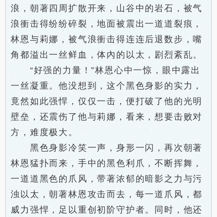
浪，朝著四周扩散开来，山谷中的岩石，被气
浪衝击得纷纷碎裂，地面被震出一道道裂痕，
林恩与莉娜，被气浪衝击得连连后退数步，嘴
角都溢出一丝鲜血，体內的以太，剧烈紊乱。
“好强的力量！”林恩心中一惊，眼中露出
一丝凝重。他没想到，这个黑色身影的实力，
竟然如此强悍，仅仅一击，便打破了他的光明
壁垒，还震伤了他与莉娜，看来，想要击败对
方，难度极大。
黑色身影冷笑一声，身形一闪，再次朝著
林恩猛扑而来，手中的黑色利爪，不断挥舞，
一道道黑色的爪风，带著浓郁的暗影之力与污
浊以太，朝著林恩攻击而去，每一道爪风，都
威力强悍，足以重创初阶守护者。同时，他还