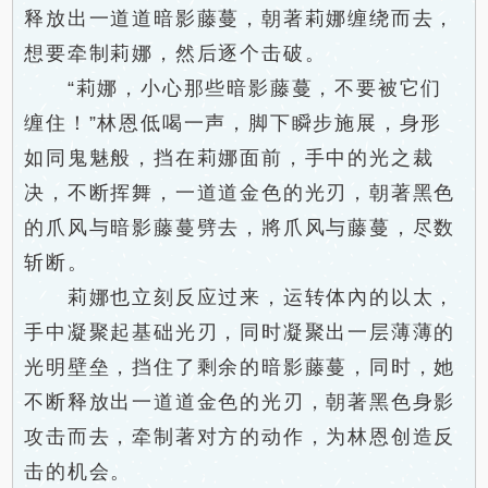
释放出一道道暗影藤蔓，朝著莉娜缠绕而去，
想要牵制莉娜，然后逐个击破。
“莉娜，小心那些暗影藤蔓，不要被它们
缠住！”林恩低喝一声，脚下瞬步施展，身形
如同鬼魅般，挡在莉娜面前，手中的光之裁
决，不断挥舞，一道道金色的光刃，朝著黑色
的爪风与暗影藤蔓劈去，將爪风与藤蔓，尽数
斩断。
莉娜也立刻反应过来，运转体內的以太，
手中凝聚起基础光刃，同时凝聚出一层薄薄的
光明壁垒，挡住了剩余的暗影藤蔓，同时，她
不断释放出一道道金色的光刃，朝著黑色身影
攻击而去，牵制著对方的动作，为林恩创造反
击的机会。