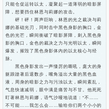
只能仓促运转以太，凝聚起一道薄弱的暗影屏
障，想要挡住林恩与莉娜的攻击。
砰！砰！两声巨响，林恩的光之裁决与莉
娜的基础光刃，同时击中黑色身影的胸口，金
色的光芒，瞬间衝破了暗影屏障，刺入黑色身
影的胸口，金色的裁决之力与光明以太，瞬间
爆发，摧毁了黑色身影体內的以太核心与经
脉。
黑色身影发出一声悽厉的嘶吼，庞大的身
躯踉蹌著后退数步，嘴角溢出大量的黑色血
液，周身的暗影之力与污浊以太，瞬间紊乱，
气息快速减弱，眼中满是痛苦与不甘。他死死
盯著林恩与莉娜，语气沙哑地说道：“不……
不可能……我怎么会……输给你们两个小小的