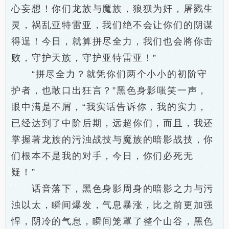
心妄想！你们龙族与魔族，狼狈为奸，屠戮生
灵，祸乱亚特雷亚，我们绝不会让你们的阴谋
得逞！今日，就算拼尽全力，我们也会將你击
败，守护天族，守护亚特雷亚！”
“拼尽全力？就凭你们两个小小的初阶守
护者，也敢口出狂言？”黑色身影嗤笑一声，
眼中满是不屑，“我实话告诉你，我的实力，
已经达到了中阶后期，远超你们，而且，我还
掌握著龙族的污浊战技与魔族的暗影战技，你
们根本不是我的对手，今日，你们必死无
疑！”
话音落下，黑色身影周身的暗影之力与污
浊以太，瞬间爆发，气息暴涨，比之前更加强
悍，阴冷的气息，瞬间笼罩了整个山谷，黑色