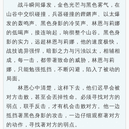
战斗瞬间爆发，金色光芒与黑色雾气，在
山谷中交织碰撞，兵器碰撞的鏗鏘声、以太爆
发的轰鸣声、黑色身影的冷笑声、林恩与莉娜
的低喝声，接连响起，响彻整个山谷。黑色身
影的实力，远超林恩与莉娜，他的速度极快，
战技诡异强悍，暗影之力与污浊以太，相辅相
成，每一击，都带著致命的威胁，林恩与莉
娜，只能勉强抵挡，不断闪避，陷入了被动的
局面。
林恩心中清楚，这样下去，他们迟早会被
对方击败，甚至会丟掉性命。必须寻找对方的
弱点，联手反击，才有机会击败对方。他一边
抵挡著黑色身影的攻击，一边仔细观察著对方
的动作，寻找著对方的弱点。