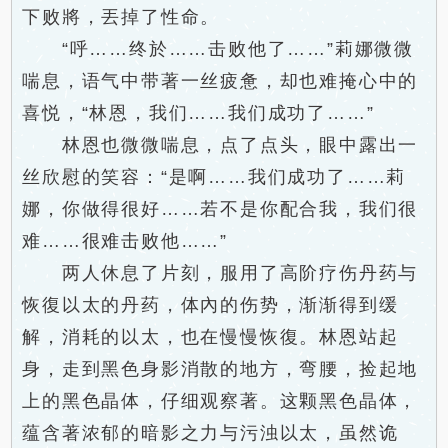
下败將，丟掉了性命。
“呼……终於……击败他了……”莉娜微微
喘息，语气中带著一丝疲惫，却也难掩心中的
喜悦，“林恩，我们……我们成功了……”
林恩也微微喘息，点了点头，眼中露出一
丝欣慰的笑容：“是啊……我们成功了……莉
娜，你做得很好……若不是你配合我，我们很
难……很难击败他……”
两人休息了片刻，服用了高阶疗伤丹药与
恢復以太的丹药，体內的伤势，渐渐得到缓
解，消耗的以太，也在慢慢恢復。林恩站起
身，走到黑色身影消散的地方，弯腰，捡起地
上的黑色晶体，仔细观察著。这颗黑色晶体，
蕴含著浓郁的暗影之力与污浊以太，虽然诡