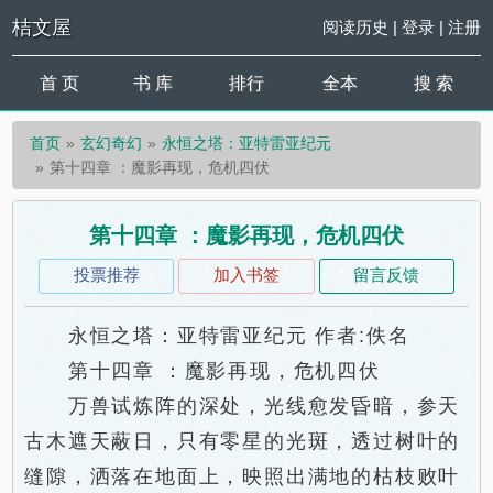
桔文屋
阅读历史
|
登录
|
注册
首 页
书 库
排行
全本
搜 索
首页
玄幻奇幻
永恒之塔：亚特雷亚纪元
第十四章 ：魔影再现，危机四伏
第十四章 ：魔影再现，危机四伏
投票推荐
加入书签
留言反馈
永恒之塔：亚特雷亚纪元 作者:佚名
第十四章 ：魔影再现，危机四伏
万兽试炼阵的深处，光线愈发昏暗，参天
古木遮天蔽日，只有零星的光斑，透过树叶的
缝隙，洒落在地面上，映照出满地的枯枝败叶