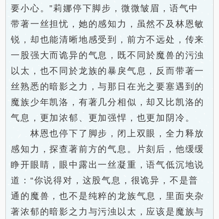
要小心。”莉娜停下脚步，微微皱眉，语气中
带著一丝担忧，她的感知力，虽然不及林恩敏
锐，却也能清晰地感受到，前方不远处，传来
一股强大而诡异的气息，既不同於魔兽的污浊
以太，也不同於龙族的暴戾气息，反而带著一
丝熟悉的暗影之力，与那日在光之要塞遇到的
魔族少年凯洛，有著几分相似，却又比凯洛的
气息，更加浓郁、更加强悍，也更加阴冷。
林恩也停下了脚步，闭上双眼，全力释放
感知力，探查著前方的气息。片刻后，他缓缓
睁开眼睛，眼中露出一丝凝重，语气低沉地说
道：“你说得对，这股气息，很诡异，不是普
通的魔兽，也不是纯粹的龙族气息，里面夹杂
著浓郁的暗影之力与污浊以太，应该是魔族与