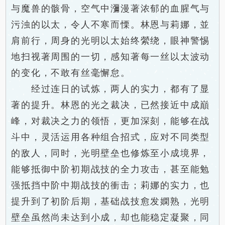
与魔兽的骸骨，空气中瀰漫著浓郁的血腥气与
污浊的以太，令人不寒而慄。林恩与莉娜，並
肩前行，周身的光明以太始终縈绕，眼神警惕
地扫视著周围的一切，感知著每一丝以太波动
的变化，不敢有丝毫懈怠。
经过连日的试炼，两人的实力，都有了显
著的提升。林恩的光之裁决，已然接近中成巔
峰，对裁决之力的领悟，更加深刻，能够在战
斗中，灵活运用各种组合招式，应对不同类型
的敌人，同时，光明壁垒也修炼至小成境界，
能够抵御中阶初期战技的全力攻击，甚至能勉
强抵挡中阶中期战技的衝击；莉娜的实力，也
提升到了初阶后期，基础战技愈发嫻熟，光明
壁垒虽然尚未达到小成，却也能稳定凝聚，同